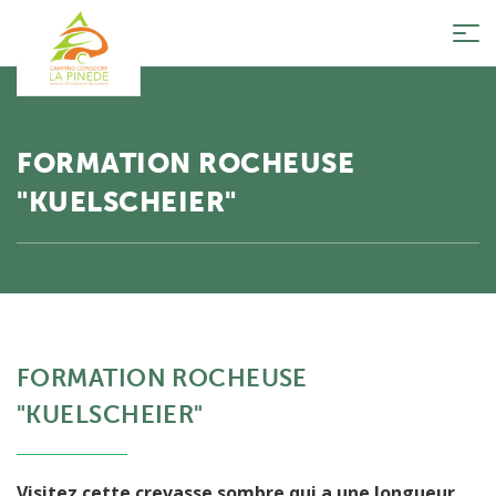
Tog
nav
FORMATION ROCHEUSE
"KUELSCHEIER"
FORMATION ROCHEUSE
"KUELSCHEIER"
Visitez cette crevasse sombre qui a une longueur