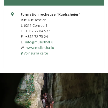
Formation rocheuse "Kuelscheier"
Rue Kuelscheier
L-6211 Consdorf
T : +352 72 04 57 1
F : +352 72 75 24
E :
info@mullerthal.lu
W :
www.mullerthal.lu
Voir sur la carte